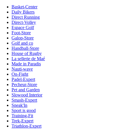
Basket-Center
Daily Bikers
Direct Running
Direct-Volley
Espace Golf
Foot-Store
Galop-Store
Golf and co
Handball-Store
House of Rugby
La sellerie de Maé
Made in Paradis
Nauti-wave
On-Fight
Padel-Expert
Pecheur-Store
Pet and Garden
Slowood Interior
Smash-Expert
Sneak'In
Sport is good
Training-Fit
Trek-Expert
Triathlon-Expert