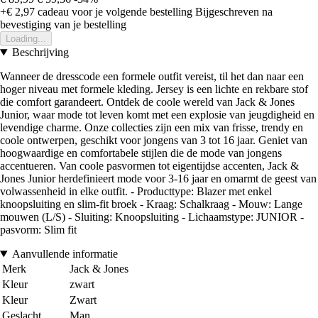
+€ 2,97
cadeau voor je volgende bestelling
Bijgeschreven na
bevestiging van je bestelling
Loading...
Beschrijving
Wanneer de dresscode een formele outfit vereist, til het dan naar een
hoger niveau met formele kleding. Jersey is een lichte en rekbare stof
die comfort garandeert. Ontdek de coole wereld van Jack & Jones
Junior, waar mode tot leven komt met een explosie van jeugdigheid en
levendige charme. Onze collecties zijn een mix van frisse, trendy en
coole ontwerpen, geschikt voor jongens van 3 tot 16 jaar. Geniet van
hoogwaardige en comfortabele stijlen die de mode van jongens
accentueren. Van coole pasvormen tot eigentijdse accenten, Jack &
Jones Junior herdefinieert mode voor 3-16 jaar en omarmt de geest van
volwassenheid in elke outfit. - Producttype: Blazer met enkel
knoopsluiting en slim-fit broek - Kraag: Schalkraag - Mouw: Lange
mouwen (L/S) - Sluiting: Knoopsluiting - Lichaamstype: JUNIOR -
pasvorm: Slim fit
Aanvullende informatie
Merk
Jack & Jones
Kleur
zwart
Kleur
Zwart
Geslacht
Man