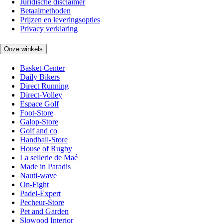
Juridische disclaimer
Betaalmethoden
Prijzen en leveringsopties
Privacy verklaring
Onze winkels
Basket-Center
Daily Bikers
Direct Running
Direct-Volley
Espace Golf
Foot-Store
Galop-Store
Golf and co
Handball-Store
House of Rugby
La sellerie de Maé
Made in Paradis
Nauti-wave
On-Fight
Padel-Expert
Pecheur-Store
Pet and Garden
Slowood Interior