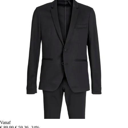
Vanaf
€ 89,99
€ 59,36
-34%