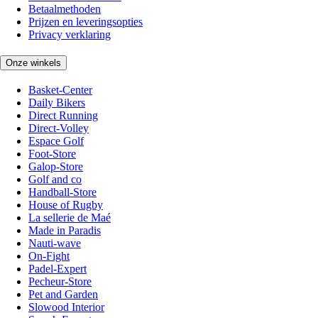
Betaalmethoden
Prijzen en leveringsopties
Privacy verklaring
Onze winkels
Basket-Center
Daily Bikers
Direct Running
Direct-Volley
Espace Golf
Foot-Store
Galop-Store
Golf and co
Handball-Store
House of Rugby
La sellerie de Maé
Made in Paradis
Nauti-wave
On-Fight
Padel-Expert
Pecheur-Store
Pet and Garden
Slowood Interior