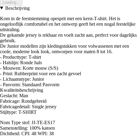
Loading...
Beschrijving
Kom in de feeststemming opesprit met een kerst-T-shirt. Het is
ongelooflijk comfortabel en het ontwerp geeft het een nogal feestelijke
uitstraling.
De gekamde jersey is rekbaar en voelt zacht aan, perfect voor dagelijks
gebruik.
De Junior modellen zijn kledingstukken voor volwassenen met een
coole, moderne look look, ontworpen voor maten 8 tot 16.
- Producttype: T-shirt
- Halslijn: Ronde hals
- Mouwen: Korte mouw (S/S)
- Print: Rubberprint voor een zacht gevoel
- Lichaamstype: Junior
- Pasvorm: Standaard Pasvorm
Kwaliteitsbeschrijving
Geslacht: Man
Fabricage: Rondgebreid
Fabricagedetail: Single jersey
Stijltype: T-SHIRT
Nom Type stof: JJ-TE-ES17
Samenstelling: 100% katoen
Dichtheid: CPI: 48 WPI: 38