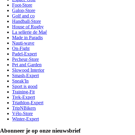
Foot-Store
Galop-Store
Golf and co
Handball-Store
House of Rugby
La sellerie de Maé
Made in Paradis
Nauti-wave
On-Fight
Padel-Expert
Pecheur-Store
Pet and Garden
Slowood Interior
Smash-Expert
Sneak'In
Sport is good
Training-Fit
Trek-Expert
Triathlon-Expert
TripNBikers
Vélo-Store
Winter-Expert
Abonneer je op onze nieuwsbrief