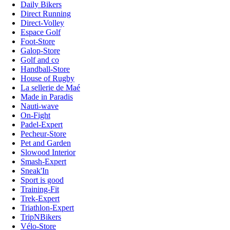
Daily Bikers
Direct Running
Direct-Volley
Espace Golf
Foot-Store
Galop-Store
Golf and co
Handball-Store
House of Rugby
La sellerie de Maé
Made in Paradis
Nauti-wave
On-Fight
Padel-Expert
Pecheur-Store
Pet and Garden
Slowood Interior
Smash-Expert
Sneak'In
Sport is good
Training-Fit
Trek-Expert
Triathlon-Expert
TripNBikers
Vélo-Store