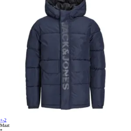
+-2
Maat
*