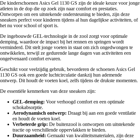
De kinderschoenen Asics Gel 1130 GS zijn de ideale keuze voor jonge
atleten in de dop die op zoek zijn naar comfort en prestaties.
Ontworpen om een uitstekende ondersteuning te bieden, zijn deze
sneakers perfect voor kinderen tijdens al hun dagelijkse activiteiten, of
het nu voor school of sport is.
De ingebouwde GEL-technologie in de zool zorgt voor optimale
demping, waardoor de impact bij het rennen en springen wordt
verminderd. Dit stelt jonge voeten in staat om zich ongedwongen te
ontwikkelen, terwijl ze gedurende lange dagen van activiteiten een
ongeëvenaard comfort ervaren.
Geschikt voor veelzijdig gebruik, bevorderen de schoenen Asics Gel
1130 GS ook een goede luchtcirculatie dankzij hun ademende
ontwerp. Dit houdt de voeten koel, zelfs tijdens de drukste momenten.
De essentiële kenmerken van deze sneakers zijn:
GEL-demping:
Voor verhoogd comfort en een optimale
schokabsorptie.
Aerodynamisch ontwerp:
Draagt bij aan een goede ventilatie
en houdt de voeten koel.
Verbeterde grip:
De buitenzool is ontworpen om uitstekende
tractie op verschillende oppervlakken te bieden.
Duurzaamheid:
Gemaakt van kwaliteitsmaterialen, zijn deze