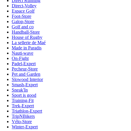
Direct Running
Direct-Volley
Espace Golf
Foot-Store
Galop-Store
Golf and co
Handball-Store
House of Rugby
La sellerie de Maé
Made in Paradis
Nauti-wave
On-Fight
Padel-Expert
Pecheur-Store
Pet and Garden
Slowood Interior
Smash-Expert
Sneak'In
Sport is good
Training-Fit
Trek-Expert
Triathlon-Expert
TripNBikers
Vélo-Store
Winter-Expert