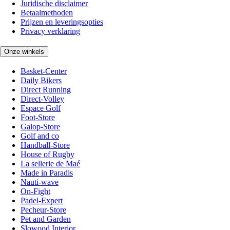
Juridische disclaimer
Betaalmethoden
Prijzen en leveringsopties
Privacy verklaring
Onze winkels
Basket-Center
Daily Bikers
Direct Running
Direct-Volley
Espace Golf
Foot-Store
Galop-Store
Golf and co
Handball-Store
House of Rugby
La sellerie de Maé
Made in Paradis
Nauti-wave
On-Fight
Padel-Expert
Pecheur-Store
Pet and Garden
Slowood Interior