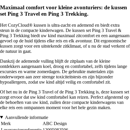
Maximaal comfort voor kleine avonturiers: de kussen
set Ping 3 Travel en Ping 3 Trekking.
Het CozyCloud® kussen is ultra-zacht en ademend en biedt extra
steun in de compacte kinderwagen. De kussen set Ping 3 Travel &
Ping 3 Trekking biedt uw kind maximaal zitcomfort en een aangenaam
gevoel op de huid tijdens elke reis en elk avontuur. Dit ergonomische
kussen zorgt voor een uitstekende zitklimaat, of u nu de stad verkent of
de natuur in gaat.
Dankzij de ademende vulling blijft de zitplaats van de kleine
ontdekkers aangenaam koel, droog en comfortabel, zelfs tijdens lange
excursies en warme zomerdagen. De gebruikte materialen zijn
onderworpen aan zeer strenge toxiciteitstests en zijn bijzonder
hypoallergeen, zodat uw kind altijd veilig en comfortabel zit.
Of het nu in de Ping 3 Travel of de Ping 3 Trekking is, deze kussen set
zorgt ervoor dat uw kind comfortabel kan reizen. Perfect afgestemd op
de behoeften van uw kind, zullen deze compacte kinderwagens van
elke reis een ontspannen moment voor het hele gezin maken.
Aanvullende informatie
Merk
ABC Design
Leveranciersreferentie
12005082506