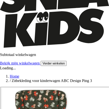
Subtotaal winkelwagen
Bekijk mijn winkelwagen
Verder winkelen
Loading...
Home
/
Zitbekleding voor kinderwagen ABC Design Ping 3