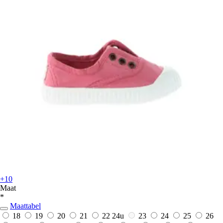
+10
Maat
*
Maattabel
18
19
20
21
22
24u
23
24
25
26