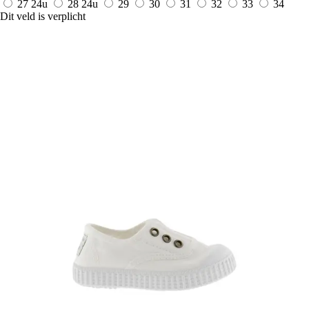
27
24u
28
24u
29
30
31
32
33
34
Dit veld is verplicht