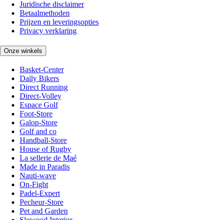
Juridische disclaimer
Betaalmethoden
Prijzen en leveringsopties
Privacy verklaring
Onze winkels
Basket-Center
Daily Bikers
Direct Running
Direct-Volley
Espace Golf
Foot-Store
Galop-Store
Golf and co
Handball-Store
House of Rugby
La sellerie de Maé
Made in Paradis
Nauti-wave
On-Fight
Padel-Expert
Pecheur-Store
Pet and Garden
Slowood Interior