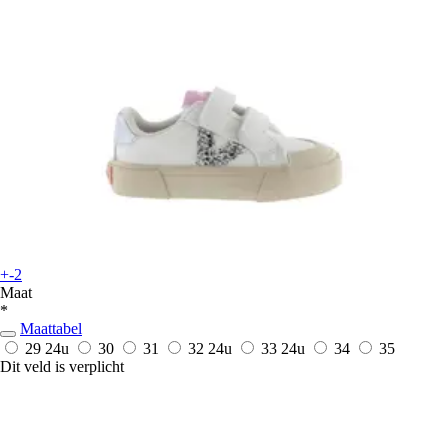
+-2
Maat
*
Maattabel
29
24u
30
31
32
24u
33
24u
34
35
Dit veld is verplicht