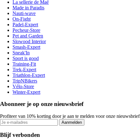
La sellerie de Maé
Made in Paradis
Nauti-wave
On-Fight
Padel-Expert
Pecheur-Store
Pet and Garden
Slowood Interior
Smash-Expert
Sneak'In
Sport is good
Training-Fit
Trek-Expert
Triathlon-Expert
TripNBikers
Vélo-Store
Winter-Expert
Abonneer je op onze nieuwsbrief
Profiteer van 10% korting door je aan te melden voor onze nieuwsbrief
Aanmelden
Blijf verbonden