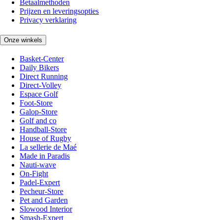
Betaalmethoden
Prijzen en leveringsopties
Privacy verklaring
Onze winkels
Basket-Center
Daily Bikers
Direct Running
Direct-Volley
Espace Golf
Foot-Store
Galop-Store
Golf and co
Handball-Store
House of Rugby
La sellerie de Maé
Made in Paradis
Nauti-wave
On-Fight
Padel-Expert
Pecheur-Store
Pet and Garden
Slowood Interior
Smash-Expert