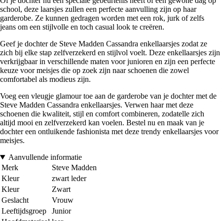
Of je dochter nu een speciale gebeurtenis heeft of een gewone dag op
school, deze laarsjes zullen een perfecte aanvulling zijn op haar
garderobe. Ze kunnen gedragen worden met een rok, jurk of zelfs
jeans om een stijlvolle en toch casual look te creëren.
Geef je dochter de Steve Madden Cassandra enkellaarsjes zodat ze
zich bij elke stap zelfverzekerd en stijlvol voelt. Deze enkellaarsjes zijn
verkrijgbaar in verschillende maten voor junioren en zijn een perfecte
keuze voor meisjes die op zoek zijn naar schoenen die zowel
comfortabel als modieus zijn.
Voeg een vleugje glamour toe aan de garderobe van je dochter met de
Steve Madden Cassandra enkellaarsjes. Verwen haar met deze
schoenen die kwaliteit, stijl en comfort combineren, zodatelle zich
altijd mooi en zelfverzekerd kan voelen. Bestel nu en maak van je
dochter een ontluikende fashionista met deze trendy enkellaarsjes voor
meisjes.
Aanvullende informatie
Merk
Steve Madden
Kleur
zwart leder
Kleur
Zwart
Geslacht
Vrouw
Leeftijdsgroep
Junior