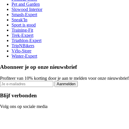
Pet and Garden
Slowood Interior
Smash-Expert
Sneak'In
Sport is good
Training-Fit
Trek-Expert
Triathlon-Expert
TripNBikers
Vélo-Store
Winter-Expert
Abonneer je op onze nieuwsbrief
Profiteer van 10% korting door je aan te melden voor onze nieuwsbrief
Aanmelden
Blijf verbonden
Volg ons op sociale media