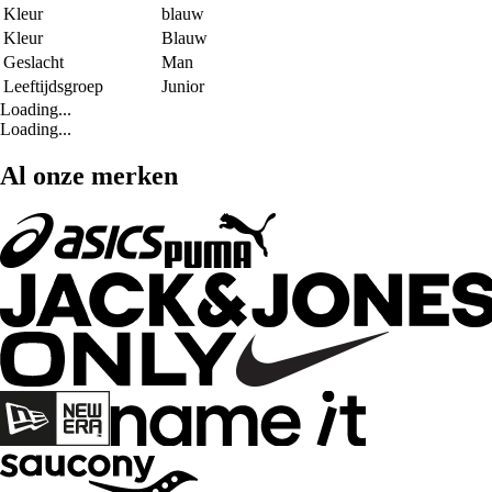
Kleur
blauw
Kleur
Blauw
Geslacht
Man
Leeftijdsgroep
Junior
Loading...
Loading...
Al onze merken