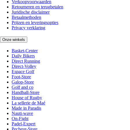
Verkoopvoorwaarden
Retourneren en terugbetalen
Juridische disclaimer
Betaalmethoden
Prijzen en leveringsopties
Privacy verklaring
Onze winkels
Basket-Center
Daily Bikers
Direct Running
Direct-Volley
Espace Golf
Foot-Store
Galop-Store
Golf and co
Handball-Store
House of Rugby
La sellerie de Maé
Made in Paradis
Nauti-wave
On-Fight
Padel-Expert
Pecheur-Store