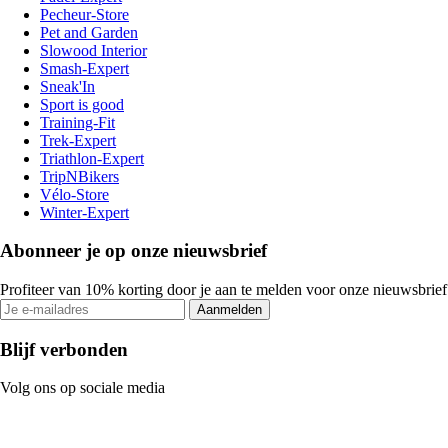
Pecheur-Store
Pet and Garden
Slowood Interior
Smash-Expert
Sneak'In
Sport is good
Training-Fit
Trek-Expert
Triathlon-Expert
TripNBikers
Vélo-Store
Winter-Expert
Abonneer je op onze nieuwsbrief
Profiteer van 10% korting door je aan te melden voor onze nieuwsbrief
Aanmelden
Blijf verbonden
Volg ons op sociale media