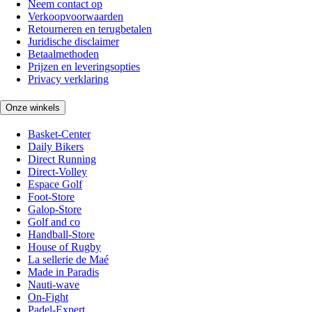
Neem contact op
Verkoopvoorwaarden
Retourneren en terugbetalen
Juridische disclaimer
Betaalmethoden
Prijzen en leveringsopties
Privacy verklaring
Onze winkels
Basket-Center
Daily Bikers
Direct Running
Direct-Volley
Espace Golf
Foot-Store
Galop-Store
Golf and co
Handball-Store
House of Rugby
La sellerie de Maé
Made in Paradis
Nauti-wave
On-Fight
Padel-Expert