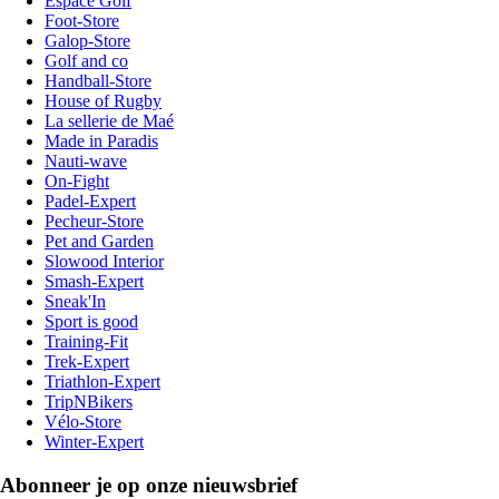
Espace Golf
Foot-Store
Galop-Store
Golf and co
Handball-Store
House of Rugby
La sellerie de Maé
Made in Paradis
Nauti-wave
On-Fight
Padel-Expert
Pecheur-Store
Pet and Garden
Slowood Interior
Smash-Expert
Sneak'In
Sport is good
Training-Fit
Trek-Expert
Triathlon-Expert
TripNBikers
Vélo-Store
Winter-Expert
Abonneer je op onze nieuwsbrief