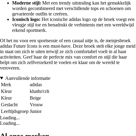
Moderne stijl:
Met een trendy uitstraling kan het gemakkelijk
worden gecombineerd met verschillende tops en schoenen om
gevarieerde outfits te creëren.
Iconisch logo:
Het iconische adidas logo op de broek voegt een
vleugje stijl toe en benadrukt de verbintenis met een wereldwijd
erkend sportmerk.
Of het nu voor een sportsessie of een casual uitje is, de meisjesbroek
adidas Future Icons is een must-have. Deze broek stelt elke jonge meid
in staat om zich te uiten terwijl ze zich comfortabel voelt in al haar
activiteiten. Geef haar de perfecte mix van comfort en stijl die haar
helpt om zich zelfverzekerd te voelen en klaar om de wereld te
veroveren.
Aanvullende informatie
Merk
adidas
Kleur
khathr/crli
Kleur
Beige
Geslacht
Vrouw
Leeftijdsgroep
Junior
Loading...
Loading...
Al onze merken