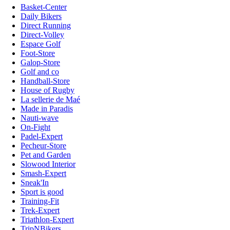
Basket-Center
Daily Bikers
Direct Running
Direct-Volley
Espace Golf
Foot-Store
Galop-Store
Golf and co
Handball-Store
House of Rugby
La sellerie de Maé
Made in Paradis
Nauti-wave
On-Fight
Padel-Expert
Pecheur-Store
Pet and Garden
Slowood Interior
Smash-Expert
Sneak'In
Sport is good
Training-Fit
Trek-Expert
Triathlon-Expert
TripNBikers