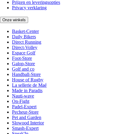
Prijzen en leveringsopties
Privacy verklaring
Onze winkels
Basket-Center
Daily Bikers
Direct Running
Direct-Volley
Espace Golf
Foot-Store
Galop-Store
Golf and co
Handball-Store
House of Rugby
La sellerie de Maé
Made in Paradis
Nauti-wave
On-Fight
Padel-Expert
Pecheur-Store
Pet and Garden
Slowood Interior
Smash-Expert
Sneak'In