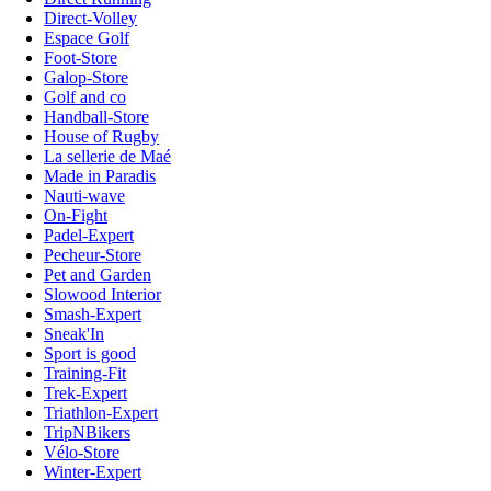
Direct-Volley
Espace Golf
Foot-Store
Galop-Store
Golf and co
Handball-Store
House of Rugby
La sellerie de Maé
Made in Paradis
Nauti-wave
On-Fight
Padel-Expert
Pecheur-Store
Pet and Garden
Slowood Interior
Smash-Expert
Sneak'In
Sport is good
Training-Fit
Trek-Expert
Triathlon-Expert
TripNBikers
Vélo-Store
Winter-Expert