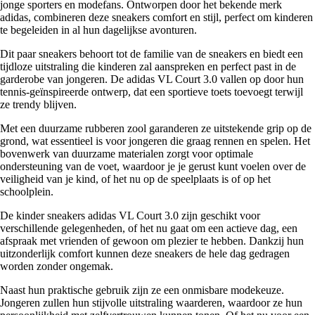
jonge sporters en modefans. Ontworpen door het bekende merk
adidas, combineren deze sneakers comfort en stijl, perfect om kinderen
te begeleiden in al hun dagelijkse avonturen.
Dit paar sneakers behoort tot de familie van de sneakers en biedt een
tijdloze uitstraling die kinderen zal aanspreken en perfect past in de
garderobe van jongeren. De adidas VL Court 3.0 vallen op door hun
tennis-geïnspireerde ontwerp, dat een sportieve toets toevoegt terwijl
ze trendy blijven.
Met een duurzame rubberen zool garanderen ze uitstekende grip op de
grond, wat essentieel is voor jongeren die graag rennen en spelen. Het
bovenwerk van duurzame materialen zorgt voor optimale
ondersteuning van de voet, waardoor je je gerust kunt voelen over de
veiligheid van je kind, of het nu op de speelplaats is of op het
schoolplein.
De kinder sneakers adidas VL Court 3.0 zijn geschikt voor
verschillende gelegenheden, of het nu gaat om een actieve dag, een
afspraak met vrienden of gewoon om plezier te hebben. Dankzij hun
uitzonderlijk comfort kunnen deze sneakers de hele dag gedragen
worden zonder ongemak.
Naast hun praktische gebruik zijn ze een onmisbare modekeuze.
Jongeren zullen hun stijvolle uitstraling waarderen, waardoor ze hun