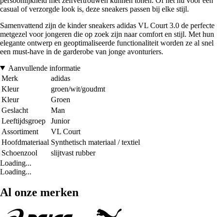
persoonlijkheid met zelfvertrouwen kunnen tonen. Of het nu voor een
casual of verzorgde look is, deze sneakers passen bij elke stijl.
Samenvattend zijn de kinder sneakers adidas VL Court 3.0 de perfecte
metgezel voor jongeren die op zoek zijn naar comfort en stijl. Met hun
elegante ontwerp en geoptimaliseerde functionaliteit worden ze al snel
een must-have in de garderobe van jonge avonturiers.
Aanvullende informatie
Merk
adidas
Kleur
groen/wit/goudmt
Kleur
Groen
Geslacht
Man
Leeftijdsgroep
Junior
Assortiment
VL Court
Hoofdmateriaal
Synthetisch materiaal / textiel
Schoenzool
slijtvast rubber
Loading...
Loading...
Al onze merken