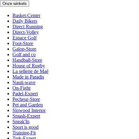
Onze winkels
Basket-Center
Daily Bikers
Direct Running
Direct-Volley
Espace Golf
Foot-Store
Galop-Store
Golf and co
Handball-Store
House of Rugby
La sellerie de Maé
Made in Paradis
Nauti-wave
On-Fight
Padel-Expert
Pecheur-Store
Pet and Garden
Slowood Interior
Smash-Expert
Sneak'In
Sport is good
Training-Fit
Trek-Expert