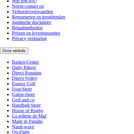
Wie zijn wij?
Neem contact op
Verkoopvoorwaarden
Retourneren en terugbetalen
Juridische disclaimer
Betaalmethoden
Prijzen en leveringsopties
Privacy verklaring
Onze winkels
Basket-Center
Daily Bikers
Direct Running
Direct-Volley
Espace Golf
Foot-Store
Galop-Store
Golf and co
Handball-Store
House of Rugby
La sellerie de Maé
Made in Paradis
Nauti-wave
On-Fight