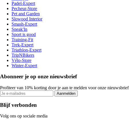
Padel-Expert
Pecheur-Store
Pet and Garden
Slowood Interior
Smash-Expert
Sneak'In
Sport is good
Training-Fit
Trek-Expert
Triathlon-Expert
TripNBikers
Vélo-Store
Winter-Expert
Abonneer je op onze nieuwsbrief
Profiteer van 10% korting door je aan te melden voor onze nieuwsbrief
Aanmelden
Blijf verbonden
Volg ons op sociale media