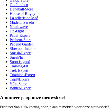
Galop-Store
Golf and co
Handball-Store
House of Rugby
La sellerie de Maé
Made in Paradis
Nauti-wave
On-Fight
Padel-Expert
Pecheur-Store
Pet and Garden
Slowood Interior
Smash-Expert
Sneak'In
Sport is good
Training-Fit
Trek-Expert
Triathlon-Expert
TripNBikers
Vélo-Store
Winter-Expert
Abonneer je op onze nieuwsbrief
Profiteer van 10% korting door je aan te melden voor onze nieuwsbrief