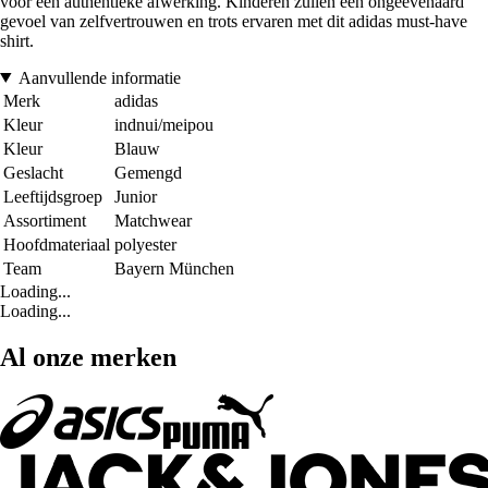
voor een authentieke afwerking. Kinderen zullen een ongeëvenaard
gevoel van zelfvertrouwen en trots ervaren met dit adidas must-have
shirt.
Aanvullende informatie
Merk
adidas
Kleur
indnui/meipou
Kleur
Blauw
Geslacht
Gemengd
Leeftijdsgroep
Junior
Assortiment
Matchwear
Hoofdmateriaal
polyester
Team
Bayern München
Loading...
Loading...
Al onze merken