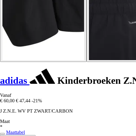
adidas
Kinderbroeken Z.N
Vanaf
€ 60,00
€ 47,44
-21%
J Z.N.E. WV PT ZWART/CARBON
Maat
*
Maattabel