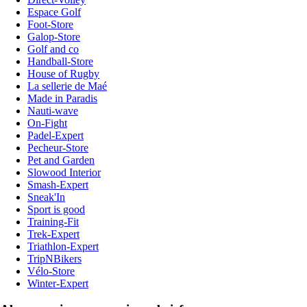
Espace Golf
Foot-Store
Galop-Store
Golf and co
Handball-Store
House of Rugby
La sellerie de Maé
Made in Paradis
Nauti-wave
On-Fight
Padel-Expert
Pecheur-Store
Pet and Garden
Slowood Interior
Smash-Expert
Sneak'In
Sport is good
Training-Fit
Trek-Expert
Triathlon-Expert
TripNBikers
Vélo-Store
Winter-Expert