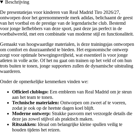
Beschrijving
De presentatiejas voor kinderen van Real Madrid Tiro 2026/27,
ontworpen door het gerenommeerde merk adidas, belichaamt de geest
van het voetbal en de prestige van de legendarische club. Bestemd
voor jonge liefhebbers van deze sport, past deze jas perfect in de
voetbalwereld, met een combinatie van moderne stijl en functionaliteit.
Gemaakt van hoogwaardige materialen, is deze trainingsjas ontworpen
om comfort en duurzaamheid te bieden. Het ergonomische ontwerp
zorgt voor optimale bewegingsvrijheid, wat essentieel is voor jonge
atleten in volle actie. Of het nu gaat om trainen op het veld of om hun
trots buiten te tonen, jonge supporters zullen de dynamische uitstraling
waarderen.
Onder de opmerkelijke kenmerken vinden we:
Officieel clublogo:
Een embleem van Real Madrid om je steun
aan het team te tonen.
Technische materialen:
Ontworpen om zweet af te voeren,
zodat je ook op de heetste dagen koel blijft.
Moderne ontwerp:
Strakke pasvorm met verzorgde details die
deze jas zowel stijlvol als praktisch maken.
Ritszakken:
Ideaal om belangrijke kleine spullen veilig te
houden tijdens het reizen.