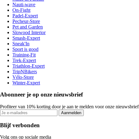
Nauti-wave
On-Fight
Padel-Expert
Pecheur-Store
Pet and Garden
Slowood Interior
Smash-Expert
Sneak'In
Sport is good
Training-Fit
Trek-Expert
Triathlon-Expert
TripNBikers
Vélo-Store
Winter-Expert
Abonneer je op onze nieuwsbrief
Profiteer van 10% korting door je aan te melden voor onze nieuwsbrief
Aanmelden
Blijf verbonden
Volg ons op sociale media