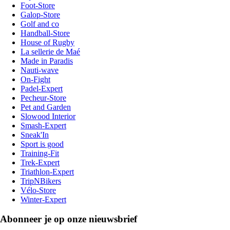
Foot-Store
Galop-Store
Golf and co
Handball-Store
House of Rugby
La sellerie de Maé
Made in Paradis
Nauti-wave
On-Fight
Padel-Expert
Pecheur-Store
Pet and Garden
Slowood Interior
Smash-Expert
Sneak'In
Sport is good
Training-Fit
Trek-Expert
Triathlon-Expert
TripNBikers
Vélo-Store
Winter-Expert
Abonneer je op onze nieuwsbrief