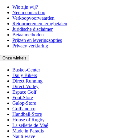
Wie zijn wij?
Neem contact op
Verkoopvoorwaarden
Retourneren en terugbetalen
Juridische disclaimer
Betaalmethoden
Prijzen en leveringsopties
Privacy verklaring
Onze winkels
Basket-Center
Daily Bikers
Direct Running
Direct-Volley
Espace Golf
Foot-Store
Galop-Store
Golf and co
Handball-Store
House of Rugby
La sellerie de Maé
Made in Paradis
Nauti-wave