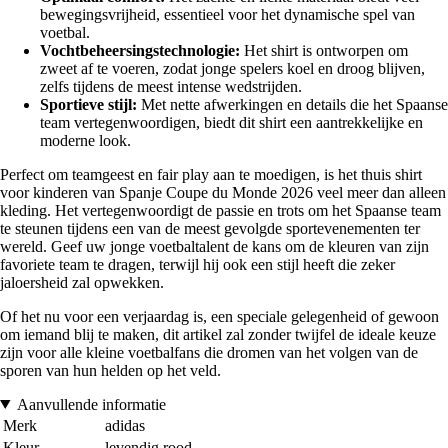
bewegingsvrijheid, essentieel voor het dynamische spel van
voetbal.
Vochtbeheersingstechnologie:
Het shirt is ontworpen om
zweet af te voeren, zodat jonge spelers koel en droog blijven,
zelfs tijdens de meest intense wedstrijden.
Sportieve stijl:
Met nette afwerkingen en details die het Spaanse
team vertegenwoordigen, biedt dit shirt een aantrekkelijke en
moderne look.
Perfect om teamgeest en fair play aan te moedigen, is het thuis shirt
voor kinderen van Spanje Coupe du Monde 2026 veel meer dan alleen
kleding. Het vertegenwoordigt de passie en trots om het Spaanse team
te steunen tijdens een van de meest gevolgde sportevenementen ter
wereld. Geef uw jonge voetbaltalent de kans om de kleuren van zijn
favoriete team te dragen, terwijl hij ook een stijl heeft die zeker
jaloersheid zal opwekken.
Of het nu voor een verjaardag is, een speciale gelegenheid of gewoon
om iemand blij te maken, dit artikel zal zonder twijfel de ideale keuze
zijn voor alle kleine voetbalfans die dromen van het volgen van de
sporen van hun helden op het veld.
Aanvullende informatie
Merk
adidas
Kleur
levendig rood