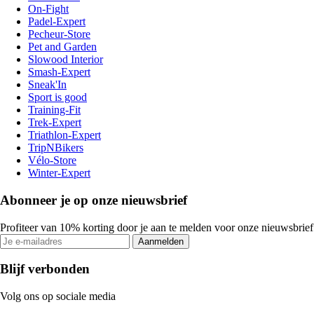
On-Fight
Padel-Expert
Pecheur-Store
Pet and Garden
Slowood Interior
Smash-Expert
Sneak'In
Sport is good
Training-Fit
Trek-Expert
Triathlon-Expert
TripNBikers
Vélo-Store
Winter-Expert
Abonneer je op onze nieuwsbrief
Profiteer van 10% korting door je aan te melden voor onze nieuwsbrief
Aanmelden
Blijf verbonden
Volg ons op sociale media