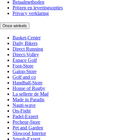
Betaalmethoden
Prijzen en leveringsopties
Privacy verklaring
Onze winkels
Basket-Center
Daily Bikers
Direct Running
Direct-Volley
Espace Golf
Foot-Store
Galop-Store
Golf and co
Handball-Store
House of Rugby
La sellerie de Maé
Made in Paradis
Nauti-wave
On-Fight
Padel-Expert
Pecheur-Store
Pet and Garden
Slowood Interior
Smash-Expert