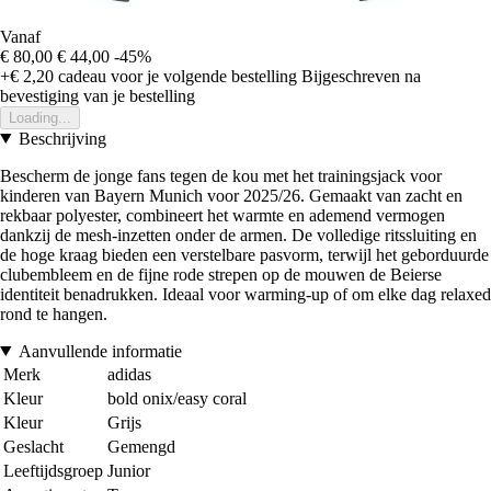
Vanaf
€ 80,00
€ 44,00
-45%
+€ 2,20
cadeau voor je volgende bestelling
Bijgeschreven na
bevestiging van je bestelling
Loading...
Beschrijving
Bescherm de jonge fans tegen de kou met het trainingsjack voor
kinderen van Bayern Munich voor 2025/26. Gemaakt van zacht en
rekbaar polyester, combineert het warmte en ademend vermogen
dankzij de mesh-inzetten onder de armen. De volledige ritssluiting en
de hoge kraag bieden een verstelbare pasvorm, terwijl het geborduurde
clubembleem en de fijne rode strepen op de mouwen de Beierse
identiteit benadrukken. Ideaal voor warming-up of om elke dag relaxed
rond te hangen.
Aanvullende informatie
Merk
adidas
Kleur
bold onix/easy coral
Kleur
Grijs
Geslacht
Gemengd
Leeftijdsgroep
Junior