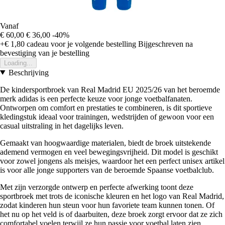
Vanaf
€ 60,00
€ 36,00
-40%
+€ 1,80
cadeau voor je volgende bestelling
Bijgeschreven na
bevestiging van je bestelling
Loading...
Beschrijving
De kindersportbroek van Real Madrid EU 2025/26 van het beroemde
merk adidas is een perfecte keuze voor jonge voetbalfanaten.
Ontworpen om comfort en prestaties te combineren, is dit sportieve
kledingstuk ideaal voor trainingen, wedstrijden of gewoon voor een
casual uitstraling in het dagelijks leven.
Gemaakt van hoogwaardige materialen, biedt de broek uitstekende
ademend vermogen en veel bewegingsvrijheid. Dit model is geschikt
voor zowel jongens als meisjes, waardoor het een perfect unisex artikel
is voor alle jonge supporters van de beroemde Spaanse voetbalclub.
Met zijn verzorgde ontwerp en perfecte afwerking toont deze
sportbroek met trots de iconische kleuren en het logo van Real Madrid,
zodat kinderen hun steun voor hun favoriete team kunnen tonen. Of
het nu op het veld is of daarbuiten, deze broek zorgt ervoor dat ze zich
comfortabel voelen terwijl ze hun passie voor voetbal laten zien.