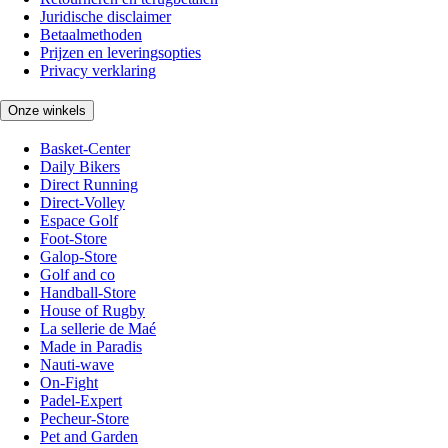
Juridische disclaimer
Betaalmethoden
Prijzen en leveringsopties
Privacy verklaring
Onze winkels
Basket-Center
Daily Bikers
Direct Running
Direct-Volley
Espace Golf
Foot-Store
Galop-Store
Golf and co
Handball-Store
House of Rugby
La sellerie de Maé
Made in Paradis
Nauti-wave
On-Fight
Padel-Expert
Pecheur-Store
Pet and Garden