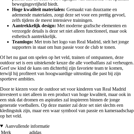
bewegingsvrijheid biedt.
Hoge kwaliteit materialen:
Gemaakt van duurzame en
ademende materialen, zorgt deze set voor een prettig gevoel,
zelfs tijdens de meest intensieve trainingen.
Aantrekkelijk design:
Met moderne grafische elementen en
verzorgde details is deze set niet alleen functioneel, maar ook
esthetisch aantrekkelijk.
Teamlogo:
Met trots het logo van Real Madrid, stelt het jonge
supporters in staat om hun passie voor de club te tonen.
Of het nu gaat om spelen op het veld, trainen of ontspannen, deze
outdoor set is een uitstekende keuze die alle voetbalfans zal verheugen.
Geef uw kind de kans om dichterbij zijn favoriete team te komen,
terwijl hij profiteert van hoogwaardige uitrusting die past bij zijn
sportieve ambities.
Door te kiezen voor de outdoor set voor kinderen van Real Madrid
investeert u niet alleen in een product van hoge kwaliteit, maar ook in
een stuk dat dromen en aspiraties zal inspireren binnen de jonge
generatie voetballers. Op deze manier zal deze set niet slechts een
kledingstuk zijn, maar een waar symbool van passie en kameraadschap
op het veld.
Aanvullende informatie
Merk
adidas