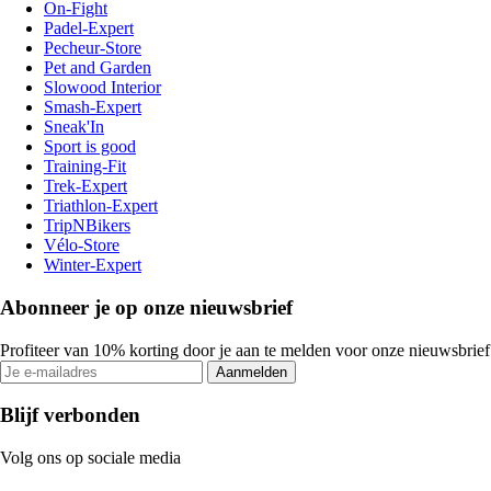
On-Fight
Padel-Expert
Pecheur-Store
Pet and Garden
Slowood Interior
Smash-Expert
Sneak'In
Sport is good
Training-Fit
Trek-Expert
Triathlon-Expert
TripNBikers
Vélo-Store
Winter-Expert
Abonneer je op onze nieuwsbrief
Profiteer van 10% korting door je aan te melden voor onze nieuwsbrief
Aanmelden
Blijf verbonden
Volg ons op sociale media