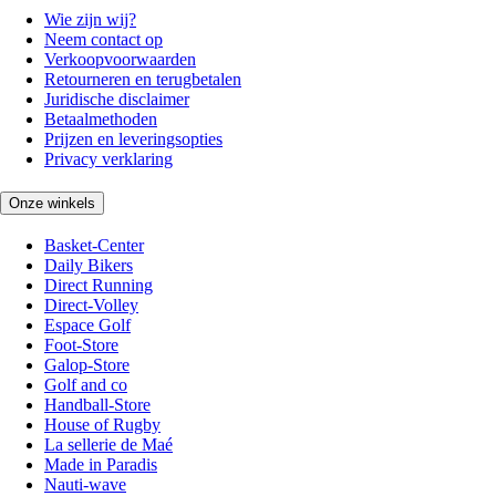
Wie zijn wij?
Neem contact op
Verkoopvoorwaarden
Retourneren en terugbetalen
Juridische disclaimer
Betaalmethoden
Prijzen en leveringsopties
Privacy verklaring
Onze winkels
Basket-Center
Daily Bikers
Direct Running
Direct-Volley
Espace Golf
Foot-Store
Galop-Store
Golf and co
Handball-Store
House of Rugby
La sellerie de Maé
Made in Paradis
Nauti-wave