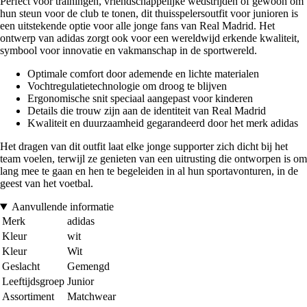
Perfect voor trainingen, vriendschappelijke wedstrijden of gewoon om
hun steun voor de club te tonen, dit thuisspelersoutfit voor junioren is
een uitstekende optie voor alle jonge fans van Real Madrid. Het
ontwerp van adidas zorgt ook voor een wereldwijd erkende kwaliteit,
symbool voor innovatie en vakmanschap in de sportwereld.
Optimale comfort door ademende en lichte materialen
Vochtregulatietechnologie om droog te blijven
Ergonomische snit speciaal aangepast voor kinderen
Details die trouw zijn aan de identiteit van Real Madrid
Kwaliteit en duurzaamheid gegarandeerd door het merk adidas
Het dragen van dit outfit laat elke jonge supporter zich dicht bij het
team voelen, terwijl ze genieten van een uitrusting die ontworpen is om
lang mee te gaan en hen te begeleiden in al hun sportavonturen, in de
geest van het voetbal.
Aanvullende informatie
Merk
adidas
Kleur
wit
Kleur
Wit
Geslacht
Gemengd
Leeftijdsgroep
Junior
Assortiment
Matchwear