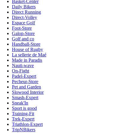
Basket-Center
Daily Bikers
Direct Running
Direct-Volley
Espace Golf
Foot-Store
Galop-Store
Golf and co
Handball-Store
House of Rugby
La sellerie de Maé
Made in Paradis
Nauti-wave
On-Fight
Padel-Expert
Pecheur-Store
Pet and Garden
Slowood Interior
Smash-Expert
Sneak'In
Sport is good
Training-Fit
Trek-Expert
Triathlon-Expert
TripNBikers