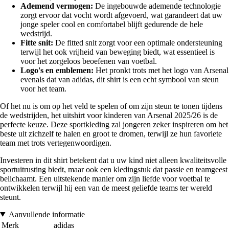
Ademend vermogen:
De ingebouwde ademende technologie
zorgt ervoor dat vocht wordt afgevoerd, wat garandeert dat uw
jonge speler cool en comfortabel blijft gedurende de hele
wedstrijd.
Fitte snit:
De fitted snit zorgt voor een optimale ondersteuning
terwijl het ook vrijheid van beweging biedt, wat essentieel is
voor het zorgeloos beoefenen van voetbal.
Logo's en emblemen:
Het pronkt trots met het logo van Arsenal
evenals dat van adidas, dit shirt is een echt symbool van steun
voor het team.
Of het nu is om op het veld te spelen of om zijn steun te tonen tijdens
de wedstrijden, het uitshirt voor kinderen van Arsenal 2025/26 is de
perfecte keuze. Deze sportkleding zal jongeren zeker inspireren om het
beste uit zichzelf te halen en groot te dromen, terwijl ze hun favoriete
team met trots vertegenwoordigen.
Investeren in dit shirt betekent dat u uw kind niet alleen kwaliteitsvolle
sportuitrusting biedt, maar ook een kledingstuk dat passie en teamgeest
belichaamt. Een uitstekende manier om zijn liefde voor voetbal te
ontwikkelen terwijl hij een van de meest geliefde teams ter wereld
steunt.
Aanvullende informatie
Merk
adidas