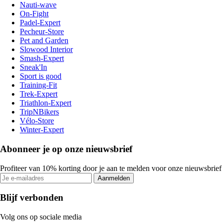
Nauti-wave
On-Fight
Padel-Expert
Pecheur-Store
Pet and Garden
Slowood Interior
Smash-Expert
Sneak'In
Sport is good
Training-Fit
Trek-Expert
Triathlon-Expert
TripNBikers
Vélo-Store
Winter-Expert
Abonneer je op onze nieuwsbrief
Profiteer van 10% korting door je aan te melden voor onze nieuwsbrief
Aanmelden
Blijf verbonden
Volg ons op sociale media