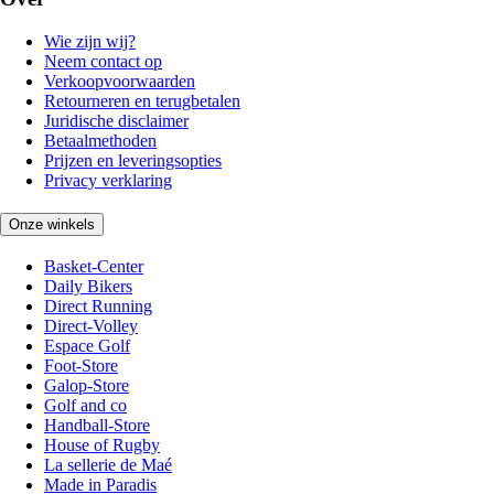
Wie zijn wij?
Neem contact op
Verkoopvoorwaarden
Retourneren en terugbetalen
Juridische disclaimer
Betaalmethoden
Prijzen en leveringsopties
Privacy verklaring
Onze winkels
Basket-Center
Daily Bikers
Direct Running
Direct-Volley
Espace Golf
Foot-Store
Galop-Store
Golf and co
Handball-Store
House of Rugby
La sellerie de Maé
Made in Paradis