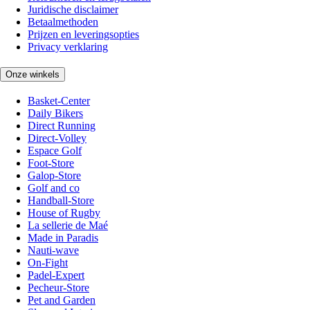
Juridische disclaimer
Betaalmethoden
Prijzen en leveringsopties
Privacy verklaring
Onze winkels
Basket-Center
Daily Bikers
Direct Running
Direct-Volley
Espace Golf
Foot-Store
Galop-Store
Golf and co
Handball-Store
House of Rugby
La sellerie de Maé
Made in Paradis
Nauti-wave
On-Fight
Padel-Expert
Pecheur-Store
Pet and Garden