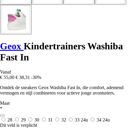
Geox
Kindertrainers Washiba
Fast In
Vanaf
€ 55,00
€ 38,31
-30%
Ontdek de sneakers Geox Washiba Fast In, die comfort, ademend
vermogen en stijl combineren voor actieve jonge avonturiers.
Maat
*
28
29
30
31
32
33
24u
34
24u
Dit veld is verplicht