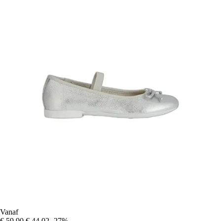
Vanaf
€ 59,90
€ 44,02
-27%