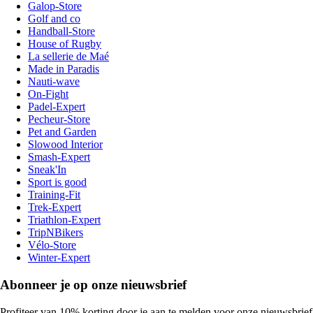
Galop-Store
Golf and co
Handball-Store
House of Rugby
La sellerie de Maé
Made in Paradis
Nauti-wave
On-Fight
Padel-Expert
Pecheur-Store
Pet and Garden
Slowood Interior
Smash-Expert
Sneak'In
Sport is good
Training-Fit
Trek-Expert
Triathlon-Expert
TripNBikers
Vélo-Store
Winter-Expert
Abonneer je op onze nieuwsbrief
Profiteer van 10% korting door je aan te melden voor onze nieuwsbrief