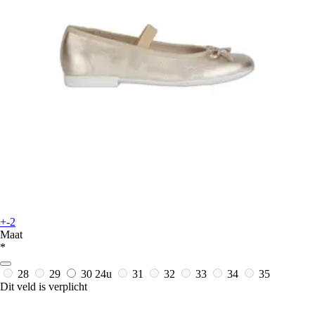
+-2
Maat
*
28
29
30
24u
31
32
33
34
35
Dit veld is verplicht