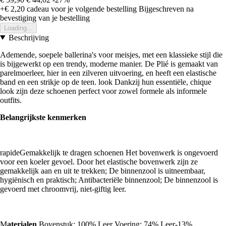
+€ 2,20
cadeau voor je volgende bestelling
Bijgeschreven na
bevestiging van je bestelling
Loading...
Beschrijving
Ademende, soepele ballerina's voor meisjes, met een klassieke stijl die
is bijgewerkt op een trendy, moderne manier. De Plié is gemaakt van
parelmoerleer, hier in een zilveren uitvoering, en heeft een elastische
band en een strikje op de teen. look Dankzij hun essentiële, chique
look zijn deze schoenen perfect voor zowel formele als informele
outfits.
Belangrijkste kenmerken
rapideGemakkelijk te dragen schoenen Het bovenwerk is ongevoerd
voor een koeler gevoel. Door het elastische bovenwerk zijn ze
gemakkelijk aan en uit te trekken; De binnenzool is uitneembaar,
hygiënisch en praktisch; Antibacteriële binnenzool; De binnenzool is
gevoerd met chroomvrij, niet-giftig leer.
M
aterialen
Bovenstuk: 100% Leer Voering: 74% Leer-13%