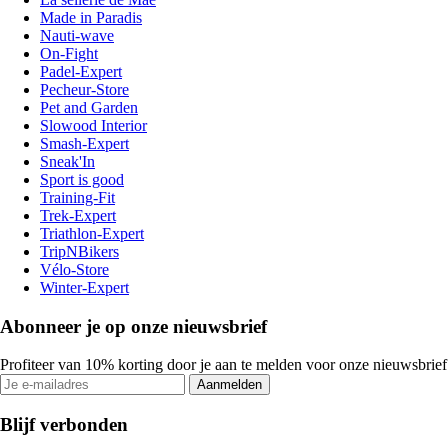
Made in Paradis
Nauti-wave
On-Fight
Padel-Expert
Pecheur-Store
Pet and Garden
Slowood Interior
Smash-Expert
Sneak'In
Sport is good
Training-Fit
Trek-Expert
Triathlon-Expert
TripNBikers
Vélo-Store
Winter-Expert
Abonneer je op onze nieuwsbrief
Profiteer van 10% korting door je aan te melden voor onze nieuwsbrief
Aanmelden
Blijf verbonden