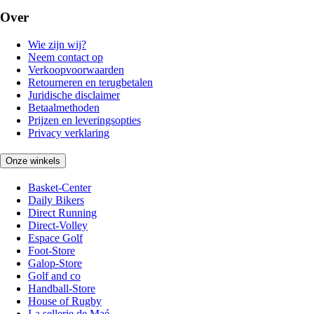
Over
Wie zijn wij?
Neem contact op
Verkoopvoorwaarden
Retourneren en terugbetalen
Juridische disclaimer
Betaalmethoden
Prijzen en leveringsopties
Privacy verklaring
Onze winkels
Basket-Center
Daily Bikers
Direct Running
Direct-Volley
Espace Golf
Foot-Store
Galop-Store
Golf and co
Handball-Store
House of Rugby
La sellerie de Maé