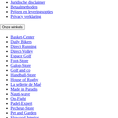
Juridische disclaimer
Betaalmethoden
Prijzen en leveringsopties
Privacy verklaring
Onze winkels
Basket-Center
Daily Bikers
Direct Running
Direct-Volley
Espace Golf
Foot-Store
Galop-Store
Golf and co
Handball-Store
House of Rugby
La sellerie de Maé
Made in Paradis
Nauti-wave
On-Fight
Padel-Expert
Pecheur-Store
Pet and Garden
Slowood Interior