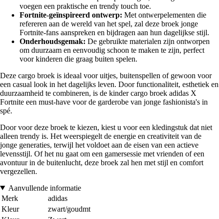
voegen een praktische en trendy touch toe.
Fortnite-geïnspireerd ontwerp:
Met ontwerpelementen die
refereren aan de wereld van het spel, zal deze broek jonge
Fortnite-fans aanspreken en bijdragen aan hun dagelijkse stijl.
Onderhoudsgemak:
De gebruikte materialen zijn ontworpen
om duurzaam en eenvoudig schoon te maken te zijn, perfect
voor kinderen die graag buiten spelen.
Deze cargo broek is ideaal voor uitjes, buitenspellen of gewoon voor
een casual look in het dagelijks leven. Door functionaliteit, esthetiek en
duurzaamheid te combineren, is de kinder cargo broek adidas X
Fortnite een must-have voor de garderobe van jonge fashionista's in
spé.
Door voor deze broek te kiezen, kiest u voor een kledingstuk dat niet
alleen trendy is. Het weerspiegelt de energie en creativiteit van de
jonge generaties, terwijl het voldoet aan de eisen van een actieve
levensstijl. Of het nu gaat om een gamersessie met vrienden of een
avontuur in de buitenlucht, deze broek zal hen met stijl en comfort
vergezellen.
Aanvullende informatie
Merk
adidas
Kleur
zwart/goudmt