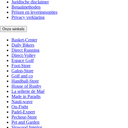
Juridische disclaimer
Betaalmethoden
Prijzen en leveringsopties
Privacy verklaring
Onze winkels
Basket-Center
Daily Bikers
Direct Running
Direct-Volley
Espace Golf
Foot-Store
Galop-Store
Golf and co
Handball-Store
House of Rugby
La sellerie de Maé
Made in Paradis
Nauti-wave
On-Fight
Padel-Expert
Pecheur-Store
Pet and Garden
Slowood Interior