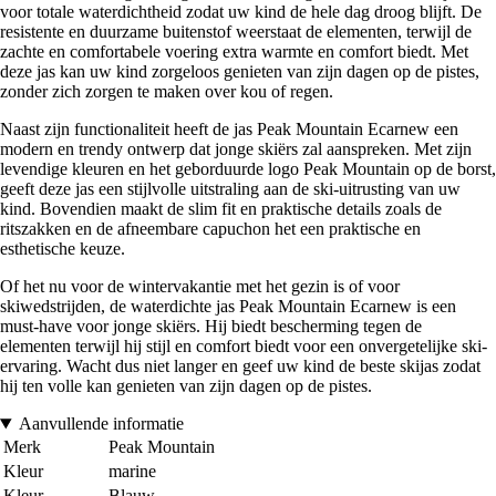
voor totale waterdichtheid zodat uw kind de hele dag droog blijft. De
resistente en duurzame buitenstof weerstaat de elementen, terwijl de
zachte en comfortabele voering extra warmte en comfort biedt. Met
deze jas kan uw kind zorgeloos genieten van zijn dagen op de pistes,
zonder zich zorgen te maken over kou of regen.
Naast zijn functionaliteit heeft de jas Peak Mountain Ecarnew een
modern en trendy ontwerp dat jonge skiërs zal aanspreken. Met zijn
levendige kleuren en het geborduurde logo Peak Mountain op de borst,
geeft deze jas een stijlvolle uitstraling aan de ski-uitrusting van uw
kind. Bovendien maakt de slim fit en praktische details zoals de
ritszakken en de afneembare capuchon het een praktische en
esthetische keuze.
Of het nu voor de wintervakantie met het gezin is of voor
skiwedstrijden, de waterdichte jas Peak Mountain Ecarnew is een
must-have voor jonge skiërs. Hij biedt bescherming tegen de
elementen terwijl hij stijl en comfort biedt voor een onvergetelijke ski-
ervaring. Wacht dus niet langer en geef uw kind de beste skijas zodat
hij ten volle kan genieten van zijn dagen op de pistes.
Aanvullende informatie
Merk
Peak Mountain
Kleur
marine
Kleur
Blauw