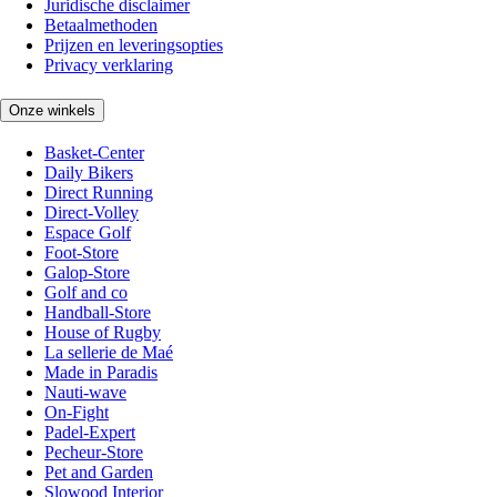
Juridische disclaimer
Betaalmethoden
Prijzen en leveringsopties
Privacy verklaring
Onze winkels
Basket-Center
Daily Bikers
Direct Running
Direct-Volley
Espace Golf
Foot-Store
Galop-Store
Golf and co
Handball-Store
House of Rugby
La sellerie de Maé
Made in Paradis
Nauti-wave
On-Fight
Padel-Expert
Pecheur-Store
Pet and Garden
Slowood Interior