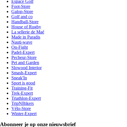
Espace Golf
Foot-Store
Galop-Store
Golf and co
Handball-Store
House of Rugby
La sellerie de Maé
Made in Paradis
Nauti-wave
On-Fight
Padel-Expert
Pecheur-Store
Pet and Garden
Slowood Interior
Smash-Expert
Sneak'In
Sport is good
Training-Fit
Trek-Expert
Triathlon-Expert
TripNBikers
Vélo-Store
Winter-Expert
Abonneer je op onze nieuwsbrief