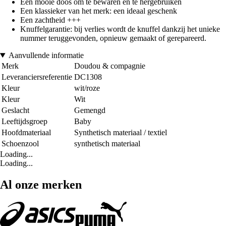
Een mooie doos om te bewaren en te hergebruiken
Een klassieker van het merk: een ideaal geschenk
Een zachtheid +++
Knuffelgarantie: bij verlies wordt de knuffel dankzij het unieke
nummer teruggevonden, opnieuw gemaakt of gerepareerd.
Aanvullende informatie
Merk
Doudou & compagnie
Leveranciersreferentie
DC1308
Kleur
wit/roze
Kleur
Wit
Geslacht
Gemengd
Leeftijdsgroep
Baby
Hoofdmateriaal
Synthetisch materiaal / textiel
Schoenzool
synthetisch materiaal
Loading...
Loading...
Al onze merken