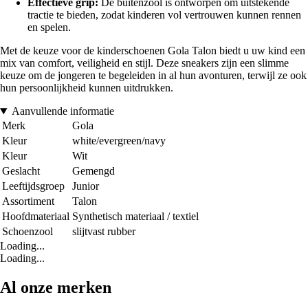
Effectieve grip:
De buitenzool is ontworpen om uitstekende
tractie te bieden, zodat kinderen vol vertrouwen kunnen rennen
en spelen.
Met de keuze voor de kinderschoenen Gola Talon biedt u uw kind een
mix van comfort, veiligheid en stijl. Deze sneakers zijn een slimme
keuze om de jongeren te begeleiden in al hun avonturen, terwijl ze ook
hun persoonlijkheid kunnen uitdrukken.
Aanvullende informatie
Merk
Gola
Kleur
white/evergreen/navy
Kleur
Wit
Geslacht
Gemengd
Leeftijdsgroep
Junior
Assortiment
Talon
Hoofdmateriaal
Synthetisch materiaal / textiel
Schoenzool
slijtvast rubber
Loading...
Loading...
Al onze merken