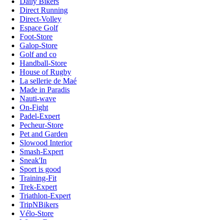
Daily Bikers
Direct Running
Direct-Volley
Espace Golf
Foot-Store
Galop-Store
Golf and co
Handball-Store
House of Rugby
La sellerie de Maé
Made in Paradis
Nauti-wave
On-Fight
Padel-Expert
Pecheur-Store
Pet and Garden
Slowood Interior
Smash-Expert
Sneak'In
Sport is good
Training-Fit
Trek-Expert
Triathlon-Expert
TripNBikers
Vélo-Store