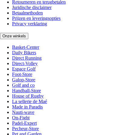
Retourneren en terugbetalen
Juridische disclaimer
Betaalmethoden
Prijzen en leveringsopties
Privacy verklaring
Onze winkels
Basket-Center
Daily Bikers
Direct Running
Direct-Volley
Espace Golf
Foot-Store
Galop-Store
Golf and co
Handball-Store
House of Rugby
La sellerie de Maé
Made in Paradis
Nauti-wave
On-Fight
Padel-Expert
Pecheur-Store
Pet and Garden