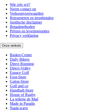
Wie zijn wij?
Neem contact op
Verkoopvoorwaarden
Retourneren en terugbetalen
Juridische disclaimer
Betaalmethoden
Prijzen en leveringsopties
Privacy verklaring
Onze winkels
Basket-Center
Daily Bikers
Direct Running
Direct-Volley
Espace Golf
Foot-Store
Galop-Store
Golf and co
Handball-Store
House of Rugby
La sellerie de Maé
Made in Paradis
Nauti-wave