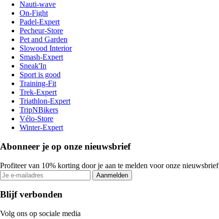
Nauti-wave
On-Fight
Padel-Expert
Pecheur-Store
Pet and Garden
Slowood Interior
Smash-Expert
Sneak'In
Sport is good
Training-Fit
Trek-Expert
Triathlon-Expert
TripNBikers
Vélo-Store
Winter-Expert
Abonneer je op onze nieuwsbrief
Profiteer van 10% korting door je aan te melden voor onze nieuwsbrief
Aanmelden
Blijf verbonden
Volg ons op sociale media