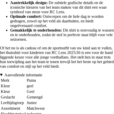
Aantrekkelijk design:
De subtiele grafische details en de
iconische kleuren van het team maken van dit shirt een waar
symbool van steun voor RC Lens.
Optimale comfort:
Ontworpen om de hele dag te worden
gedragen, zowel op het veld als daarbuiten, en biedt
ongeëvenaard comfort.
Gemakkelijk te onderhouden:
Dit shirt is eenvoudig te wassen
en te onderhouden, zodat de stof in perfecte staat blijft voor vele
seizoenen.
Of het nu is als cadeau of om de sportoutfit van uw kind aan te vullen,
het thuisshirt voor kinderen van RC Lens 2025/26 is een voor de hand
liggende keuze voor alle jonge voetbalfans. Het stelt hen in staat trots
hun toewijding aan het team te tonen terwijl het het beste op het gebied
van comfort en stijl op het veld biedt.
Aanvullende informatie
Merk
Puma
Kleur
geel
Kleur
Geel
Geslacht
Gemengd
Leeftijdsgroep
Junior
Assortiment
Matchwear
Hoofdmateriaal
polyester