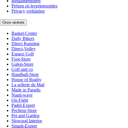
Betaalmethoden
Prijzen en leveringsopties
Privacy verklaring
Onze winkels
Basket-Center
Daily Bikers
Direct Running
Direct-Volley
Espace Golf
Foot-Store
Galop-Store
Golf and co
Handball-Store
House of Rugby
La sellerie de Maé
Made in Paradis
Nauti-wave
On-Fight
Padel-Expert
Pecheur-Store
Pet and Garden
Slowood Interior
Smash-Expert