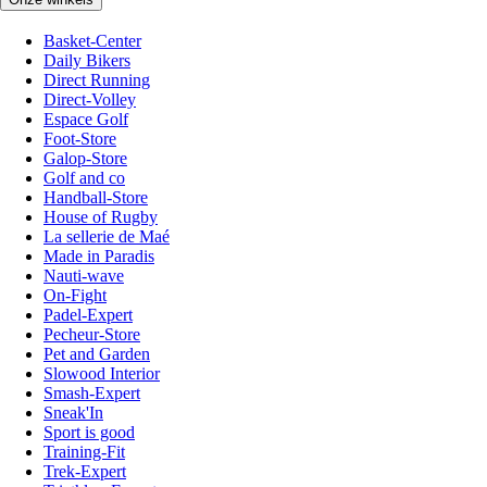
Basket-Center
Daily Bikers
Direct Running
Direct-Volley
Espace Golf
Foot-Store
Galop-Store
Golf and co
Handball-Store
House of Rugby
La sellerie de Maé
Made in Paradis
Nauti-wave
On-Fight
Padel-Expert
Pecheur-Store
Pet and Garden
Slowood Interior
Smash-Expert
Sneak'In
Sport is good
Training-Fit
Trek-Expert