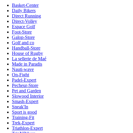
Basket-Center
Daily Bikers
Direct Running
Direct-Volley
Espace Golf
Foot-Store
Galop-Store
Golf and co
Handball-Store
House of Rugby
La sellerie de Maé
Made in Paradis
Nauti-wave
On-Fight
Padel-Expert
Pecheur-Store
Pet and Garden
Slowood Interior
Smash-Expert
Sneak'In
Sport is good
Training-Fit
Trek-Expert
Triathlon-Expert