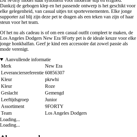
Dit 9Forty model staat synoniem voor moderne stijl en erfgoed.
Dankzij de gebogen klep en het passende ontwerp is het geschikt voor
elke gelegenheid, van casual uitjes tot sportevenementen. Elke jonge
supporter zal blij zijn deze pet te dragen als een teken van zijn of haar
steun voor het team.
Of het nu als cadeau is of om een casual outfit compleet te maken, de
Los Angeles Dodgers New Era 9Forty pet is de ideale keuze voor elke
jonge honkbalfan. Geef je kind een accessoire dat zowel passie als
mode verenigt.
Aanvullende informatie
Merk
New Era
Leveranciersreferentie
60856307
Kleur
pkrwhi
Kleur
Roze
Geslacht
Gemengd
Leeftijdsgroep
Junior
Assortiment
9FORTY
Team
Los Angeles Dodgers
Loading...
Loading...