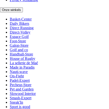
Onze winkels
Basket-Center
Daily Bikers
Direct Running
Direct-Volley
Espace Golf
Foot-Store
Galop-Store
Golf and co
Handball-Store
House of Rugby
La sellerie de Maé
Made in Paradis
Nauti-wave
On-Fight
Padel-Expert
Pecheur-Store
Pet and Garden
Slowood Interior
Smash-Expert
Sneak'In
Sport is good