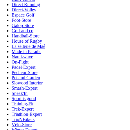
Direct Running
Direct-Volley
Espace Golf
Foot-Store
Galop-Store
Golf and co
Handball-Store
House of Rugby
La sellerie de Maé
Made in Paradis
Nauti-wave
On-Fight
Padel-Expert
Pecheur-Store
Pet and Garden
Slowood Interior
Smash-Expert
Sneak'In
Sport is good
Training-Fit
Trek-Expert
Triathlon-Expert
TripNBikers
Vélo-Store
Winter-Expert