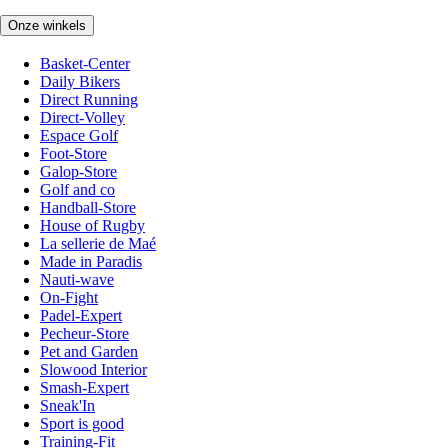
Onze winkels
Basket-Center
Daily Bikers
Direct Running
Direct-Volley
Espace Golf
Foot-Store
Galop-Store
Golf and co
Handball-Store
House of Rugby
La sellerie de Maé
Made in Paradis
Nauti-wave
On-Fight
Padel-Expert
Pecheur-Store
Pet and Garden
Slowood Interior
Smash-Expert
Sneak'In
Sport is good
Training-Fit