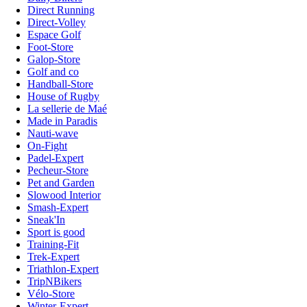
Direct Running
Direct-Volley
Espace Golf
Foot-Store
Galop-Store
Golf and co
Handball-Store
House of Rugby
La sellerie de Maé
Made in Paradis
Nauti-wave
On-Fight
Padel-Expert
Pecheur-Store
Pet and Garden
Slowood Interior
Smash-Expert
Sneak'In
Sport is good
Training-Fit
Trek-Expert
Triathlon-Expert
TripNBikers
Vélo-Store
Winter-Expert