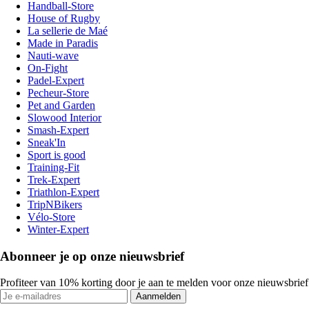
Handball-Store
House of Rugby
La sellerie de Maé
Made in Paradis
Nauti-wave
On-Fight
Padel-Expert
Pecheur-Store
Pet and Garden
Slowood Interior
Smash-Expert
Sneak'In
Sport is good
Training-Fit
Trek-Expert
Triathlon-Expert
TripNBikers
Vélo-Store
Winter-Expert
Abonneer je op onze nieuwsbrief
Profiteer van 10% korting door je aan te melden voor onze nieuwsbrief
Aanmelden