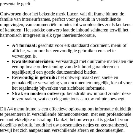
presentatie geeft.
Ontworpen door het bekende merk Lacor, valt dit frame binnen de
familie van interieurframes, perfect voor gebruik in verschillende
omgevingen, van commerciële ruimtes tot woonlocaties zoals keukens
of kantoren. Het strakke ontwerp laat de inhoud schitteren terwijl het
harmonisch integreert in elk type interieurdecoratie.
A4-formaat:
geschikt voor elk standaard document, menu of
affiche, waardoor het eenvoudig te gebruiken en snel te
vervangen is.
Kwaliteitsmaterialen:
vervaardigd met duurzame materialen die
een optimale ondersteuning van de inhoud garanderen en
tegelijkertijd een goede duurzaamheid bieden.
Eenvoudig in gebruik:
het ontwerp maakt een snelle en
gemakkelijke vervanging van documenten mogelijk, ideaal voor
het regelmatig bijwerken van zichtbare informatie.
Strak en modern ontwerp:
benadrukt uw inhoud zonder deze
te verdraaien, wat een elegante toets aan uw ruimte toevoegt.
Dit A4 menu frame is een effectieve oplossing om informatie duidelijk
te presenteren in verschillende binnencontexten, met een professionele
en aantrekkelijke uitstraling. Dankzij het ontwerp dat is gedacht voor
dagelijks gebruik, houdt het uw presentaties netjes en georganiseerd,
terwijl het zich aanpast aan verschillende sferen en decoratiestijlen.