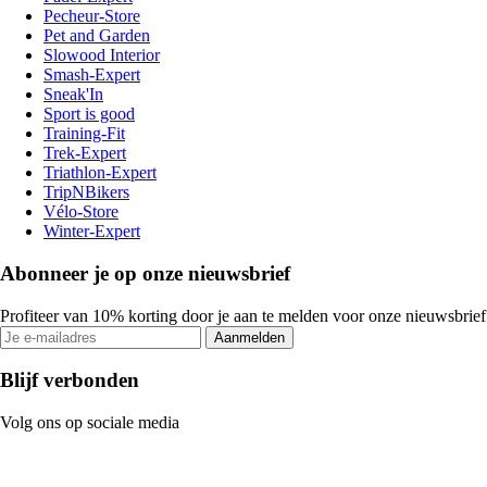
Pecheur-Store
Pet and Garden
Slowood Interior
Smash-Expert
Sneak'In
Sport is good
Training-Fit
Trek-Expert
Triathlon-Expert
TripNBikers
Vélo-Store
Winter-Expert
Abonneer je op onze nieuwsbrief
Profiteer van 10% korting door je aan te melden voor onze nieuwsbrief
Aanmelden
Blijf verbonden
Volg ons op sociale media