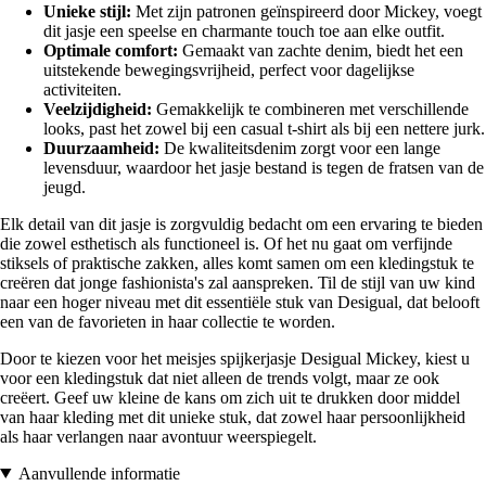
Unieke stijl:
Met zijn patronen geïnspireerd door Mickey, voegt
dit jasje een speelse en charmante touch toe aan elke outfit.
Optimale comfort:
Gemaakt van zachte denim, biedt het een
uitstekende bewegingsvrijheid, perfect voor dagelijkse
activiteiten.
Veelzijdigheid:
Gemakkelijk te combineren met verschillende
looks, past het zowel bij een casual t-shirt als bij een nettere jurk.
Duurzaamheid:
De kwaliteitsdenim zorgt voor een lange
levensduur, waardoor het jasje bestand is tegen de fratsen van de
jeugd.
Elk detail van dit jasje is zorgvuldig bedacht om een ervaring te bieden
die zowel esthetisch als functioneel is. Of het nu gaat om verfijnde
stiksels of praktische zakken, alles komt samen om een kledingstuk te
creëren dat jonge fashionista's zal aanspreken. Til de stijl van uw kind
naar een hoger niveau met dit essentiële stuk van Desigual, dat belooft
een van de favorieten in haar collectie te worden.
Door te kiezen voor het meisjes spijkerjasje Desigual Mickey, kiest u
voor een kledingstuk dat niet alleen de trends volgt, maar ze ook
creëert. Geef uw kleine de kans om zich uit te drukken door middel
van haar kleding met dit unieke stuk, dat zowel haar persoonlijkheid
als haar verlangen naar avontuur weerspiegelt.
Aanvullende informatie