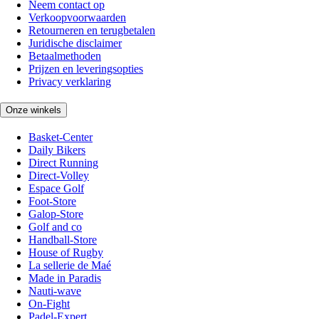
Neem contact op
Verkoopvoorwaarden
Retourneren en terugbetalen
Juridische disclaimer
Betaalmethoden
Prijzen en leveringsopties
Privacy verklaring
Onze winkels
Basket-Center
Daily Bikers
Direct Running
Direct-Volley
Espace Golf
Foot-Store
Galop-Store
Golf and co
Handball-Store
House of Rugby
La sellerie de Maé
Made in Paradis
Nauti-wave
On-Fight
Padel-Expert